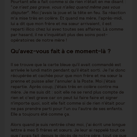
Pourtant elle a fait comme si de rien n’était en me disant :
“
ce n’est pas grave, vous n’allez quand même pas vous
disputer
”. Moi j’avais la joue et la tête en feu. Sa réaction
m’a mise très en colère. Et quand ma mère, l’après-midi,
lui a dit que mon frère et ma sœur arrivaient, il est
reparti illico chez lui avec toutes ses affaires. Là comme
par hasard, il ne s’inquiétait plus des soins post-
opératoires de notre mère !
Qu’avez-vous fait à ce moment-là ?
Il se trouve que la carte bleue qu’il avait commandé est
arrivée le lundi matin pendant qu’il était sorti. Je l’ai donc
récupérée et cachée pour que mon frère et ma sœur la
prenne et puisse aller l’annuler à la Poste. Moi j’étais
repartie. Après coup, j’étais très en colère contre ma
mère. Je me suis dit : soit elle ne se rend plus compte de
rien et c’est grave car on peut lui faire faire et signer
n’importe quoi, soit elle fait comme si de rien n’était pour
ne pas prendre parti pour l’un ou l’autre de ses enfants.
Elle a toujours été comme ça.
Alors quand je suis rentrée chez moi, j’ai écrit une longue
lettre à mes 5 frères et sœurs. Je leur ai rappelé tout ce
que j’avais fait depuis le décès de notre père, tout ce que