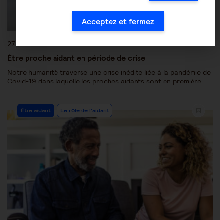
Acceptez et fermez
27 avril 2020
Être proche aidant en période de crise
Notre humanité traverse une crise inédite liée à la pandémie de
Covid-19 dans laquelle les proches aidants sont en première…
Être aidant
Le rôle de l'aidant