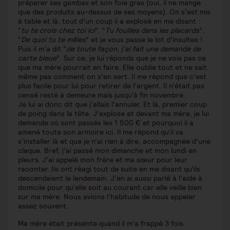
préparer ses gambas et son foie gras (oui, il ne mange
que des produits au-dessus de ses moyens). On s’est mis
à table et là, tout d’un coup il a explosé en me disant :
“
tu te crois chez toi ici
”. “
Tu fouilles dans les placards
”.
“
De quoi tu te mêles
” et je vous passe le lot d’insultes !
Puis il m’a dit “
de toute façon, j’ai fait une demande de
carte bleue
”. Sur ce, je lui réponds que je ne vois pas ce
que ma mère pourrait en faire. Elle oublie tout et ne sait
même pas comment on s’en sert. Il me répond que c’est
plus facile pour lui pour retirer de l’argent. Il n’était pas
censé resté à demeure mais jusqu’à fin novembre.
Je lui ai donc dit que j’allais l’annuler. Et là, premier coup
de poing dans la tête. J’explose et devant ma mère, je lui
demande où sont passés les 1 500 € et pourquoi il a
amené toute son armoire ici. Il me répond qu’il va
s’installer là et que je n’ai rien à dire, accompagnée d’une
claque. Bref, j’ai passé mon dimanche et mon lundi en
pleurs. J’ai appelé mon frère et ma sœur pour leur
raconter. Ils ont réagi tout de suite en me disant qu’ils
descendaient le lendemain. J’en ai aussi parlé à l’aide à
domicile pour qu’elle soit au courant car elle veille bien
sur ma mère. Nous avions l’habitude de nous appeler
assez souvent.
Ma mère était présente quand il m’a frappé 3 fois.