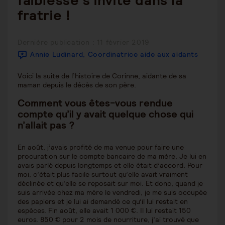
faiblesse s’invite dans la
fratrie !
Publication
Dernière publication : 11 février 2019
publiée :
Annie Ludinard, Coordinatrice aide aux aidants
Voici la suite de l’histoire de Corinne, aidante de sa
maman depuis le décès de son père.
Comment vous êtes-vous rendue
compte qu’il y avait quelque chose qui
n’allait pas ?
En août, j’avais profité de ma venue pour faire une
procuration sur le compte bancaire de ma mère. Je lui en
avais parlé depuis longtemps et elle était d’accord. Pour
moi, c’était plus facile surtout qu’elle avait vraiment
déclinée et qu’elle se reposait sur moi. Et donc, quand je
suis arrivée chez ma mère le vendredi, je me suis occupée
des papiers et je lui ai demandé ce qu’il lui restait en
espèces. Fin août, elle avait 1 000 €. Il lui restait 150
euros. 850 € pour 2 mois de nourriture, j’ai trouvé que