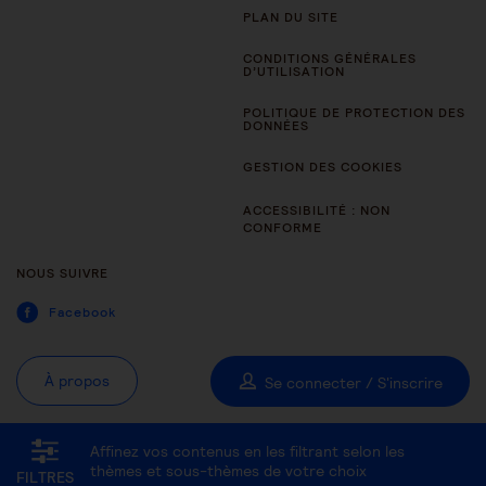
PLAN DU SITE
CONDITIONS GÉNÉRALES
D’UTILISATION
POLITIQUE DE PROTECTION DES
DONNÉES
GESTION DES COOKIES
ACCESSIBILITÉ : NON
CONFORME
NOUS SUIVRE
Facebook
À propos
Se connecter / S'inscrire
Affinez vos contenus en les filtrant selon les
Tous les thèmes
Être aidant
Être accompagné au quotidien
thèmes et sous-thèmes de votre choix
FILTRES