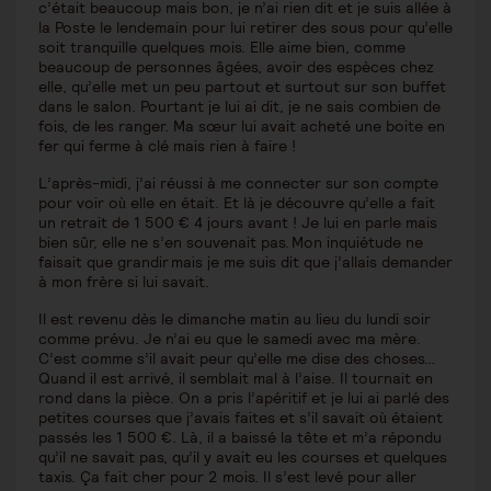
c’était beaucoup mais bon, je n’ai rien dit et je suis allée à
la Poste le lendemain pour lui retirer des sous pour qu’elle
soit tranquille quelques mois. Elle aime bien, comme
beaucoup de personnes âgées, avoir des espèces chez
elle, qu’elle met un peu partout et surtout sur son buffet
dans le salon. Pourtant je lui ai dit, je ne sais combien de
fois, de les ranger. Ma sœur lui avait acheté une boite en
fer qui ferme à clé mais rien à faire !
L’après-midi, j’ai réussi à me connecter sur son compte
pour voir où elle en était. Et là je découvre qu’elle a fait
un retrait de 1 500 € 4 jours avant ! Je lui en parle mais
bien sûr, elle ne s’en souvenait pas. Mon inquiétude ne
faisait que grandir mais je me suis dit que j’allais demander
à mon frère si lui savait.
Il est revenu dès le dimanche matin au lieu du lundi soir
comme prévu. Je n’ai eu que le samedi avec ma mère.
C’est comme s’il avait peur qu’elle me dise des choses…
Quand il est arrivé, il semblait mal à l’aise. Il tournait en
rond dans la pièce. On a pris l’apéritif et je lui ai parlé des
petites courses que j’avais faites et s’il savait où étaient
passés les 1 500 €. Là, il a baissé la tête et m’a répondu
qu’il ne savait pas, qu’il y avait eu les courses et quelques
taxis. Ça fait cher pour 2 mois. Il s’est levé pour aller