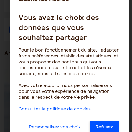
dans
dans
dans
une
une
une
autre
autre
autre
Vous avez le choix des
fenêtre
fenêtre
fenêtre
données que vous
Créer une discussion à propos de l'article
souhaitez partager
Pour le bon fonctionnement du site, l'adapter
Articles en lien
à vos préférences, établir des statistiques, et
vous proposer des contenus qui vous
correspondent sur Internet et les réseaux
Être aidant
Le rôle de l'aidant
sociaux, nous utilisons des cookies.
Avec votre accord, nous personnaliserons
pour vous votre expérience de navigation
dans le respect de votre vie privée.
Consultez la politique de cookies
Personnalisez vos choix
Refusez