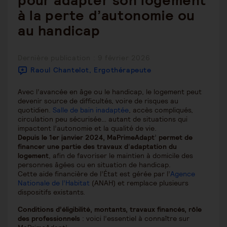
pour adapter son logement
à la perte d’autonomie ou
au handicap
Publication
Dernière publication : 9 février 2026
publiée :
Raoul Chantelot, Ergothérapeute
Avec l’avancée en âge ou le handicap, le logement peut
devenir source de difficultés, voire de risques au
quotidien.
Salle de bain inadaptée
, accès compliqués,
circulation peu sécurisée… autant de situations qui
impactent l’autonomie et la qualité de vie.
Depuis le 1er janvier 2024, MaPrimeAdapt
’
permet de
financer une partie des travaux d
’
adaptation du
logement
, afin de favoriser le maintien à domicile des
personnes âgées ou en situation de handicap.
Cette aide financière de l’État est gérée par l’
Agence
Nationale de l’Habitat
(ANAH) et remplace plusieurs
dispositifs existants.
Conditions d’éligibilité, montants, travaux financés, rôle
des professionnels
: voici l’essentiel à connaître sur