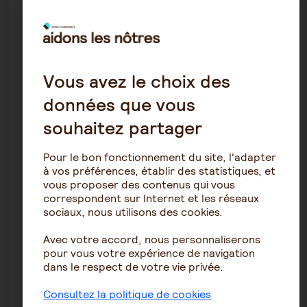
Dans le cadre de MaPrimeAdapt’, une aide supplémentaire
de 200 € peut financer son intervention.
Quels cofinancements sont possibles en
complément de MaPrimeAdapt
’
?
Vous avez le choix des
certaines collectivités territoriales,
données que vous
les aides Nationales (les aides de la Maison
souhaitez partager
Départementale des Personnes Handicapées,
Allocation Personnalisée d’Autonomie),
certaines caisses de retraites complémentaires,
Pour le bon fonctionnement du site, l'adapter
certains organismes de prévoyance et d’assurances,
à vos préférences, établir des statistiques, et
certaines associations.
vous proposer des contenus qui vous
Où se renseigner sur MaPrimeAdapt
’
?
correspondent sur Internet et les réseaux
sociaux, nous utilisons des cookies.
Pour toutes informations sur l’aide MaPrimeAdapt’, vous
Avec votre accord, nous personnaliserons
pouvez consulter le
site internet France Rénov’
.
pour vous votre expérience de navigation
Vous pouvez prendre un rendez-vous physique dans
un
dans le respect de votre vie privée.
Espace Conseil France Renov
.
Consultez la politique de cookies
Que faire si vous n’êtes pas éligible à