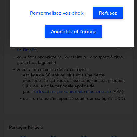
MaPrimeAdapt
’
?
Personnalisez vos choix
Refusez
Si vous n’êtes pas éligible à MaPrimeAdapt’, vous pouvez
bénéficier
du crédit d
’
impôt d
’
autonomie
.
Acceptez et fermez
Vous êtes éligible au crédit d’impôt si :
vous avez des revenus intermédiaires selon le
barème
de l’impôt
,
vous êtes propriétaire, locataire ou occupant à titre
gratuit du logement,
vous ou un membre de votre foyer :
est âgé de 60 ans ou plus et a une perte
d’autonomie qui vous classe dans l’un des groupes
1 à 4 de la grille nationale applicable
pour
l’allocation personnalisée d’autonomie
(APA),
ou a un taux d’incapacité supérieur ou égal à 50 %.
Partager
Partager l'article
ce