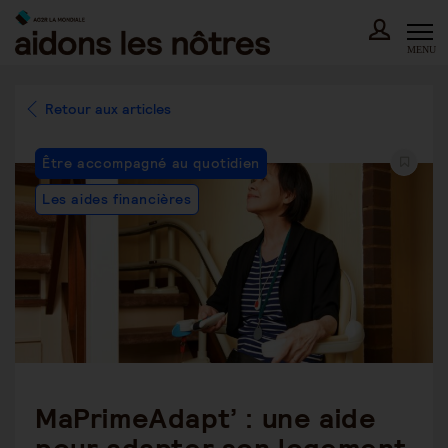
Skip
to
content
MENU
Retour aux articles
Post
Être accompagné au quotidien
Category:
Les aides financières
MaPrimeAdapt’ : une aide