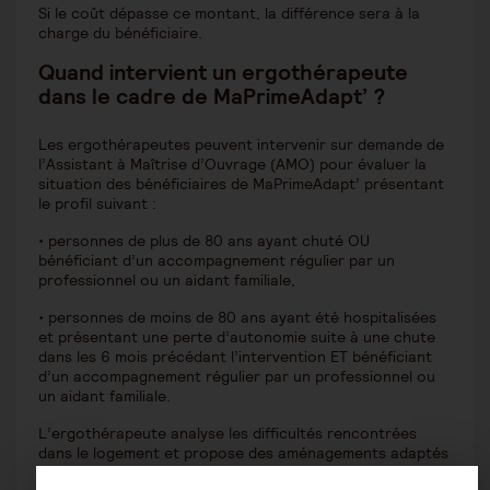
Si le coût dépasse ce montant, la différence sera à la
charge du bénéficiaire.
Quand intervient un ergothérapeute
dans le cadre de MaPrimeAdapt
’
?
Les ergothérapeutes peuvent intervenir sur demande de
l’Assistant à Maîtrise d’Ouvrage (AMO) pour évaluer la
situation des bénéficiaires de MaPrimeAdapt’ présentant
le profil suivant :
• personnes de plus de 80 ans ayant chuté OU
bénéficiant d’un accompagnement régulier par un
professionnel ou un aidant familiale,
• personnes de moins de 80 ans ayant été hospitalisées
et présentant une perte d’autonomie suite à une chute
dans les 6 mois précédant l’intervention ET bénéficiant
d’un accompagnement régulier par un professionnel ou
un aidant familiale.
L’ergothérapeute analyse les difficultés rencontrées
dans le logement et propose des aménagements adaptés
pour améliorer la sécurité, la mobilité et l’autonomie.