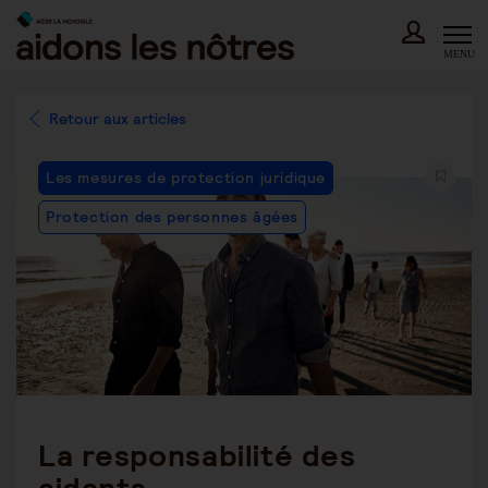
Skip
to
content
MENU
Retour aux articles
Post
Les mesures de protection juridique
Category:
Protection des personnes âgées
La responsabilité des