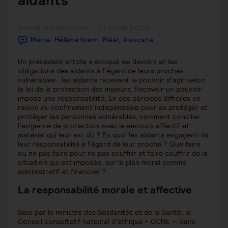
aidants
Publication
Dernière publication : 21 juillet 2020
publiée :
Marie-Hélène Isern-Réal, Avocate
Un précédent article a évoqué les devoirs et les
obligations des aidants à l’égard de leurs proches
vulnérables ; les aidants recevant le pouvoir d’agir selon
la loi de la protection des majeurs. Recevoir un pouvoir
impose une responsabilité. En ces périodes difficiles en
raison du confinement indispensable pour se protéger et
protéger les personnes vulnérables, comment concilier
l’exigence de protection avec le secours affectif et
matériel qui leur est dû ? En quoi les aidants engagent-ils
leur responsabilité à l’égard de leur proche ? Que faire
ou ne pas faire pour ne pas souffrir et faire souffrir de la
situation qui est imposée, sur le plan moral comme
administratif et financier ?
La responsabilité morale et affective
Saisi par le ministre des Solidarités et de la Santé, le
Conseil consultatif national d’éthique – CCNE -, dans