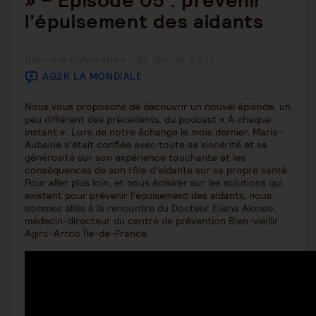
» – Épisode 05 : prévenir
l’épuisement des aidants
Publication
Dernière publication : 22 février 2021
publiée :
AG2R LA MONDIALE
Nous vous proposons de découvrir un nouvel épisode, un
peu différent des précédents, du podcast « À chaque
instant ». Lors de notre échange le mois dernier, Maria-
Aubaine s’était confiée avec toute sa sincérité et sa
générosité sur son expérience touchante et les
conséquences de son rôle d’aidante sur sa propre santé.
Pour aller plus loin, et nous éclairer sur les solutions qui
existent pour prévenir l’épuisement des aidants, nous
sommes allés à la rencontre du Docteur Eliana Alonso,
médecin-directeur du centre de prévention Bien-vieillir
Agirc-Arrco Île-de-France.