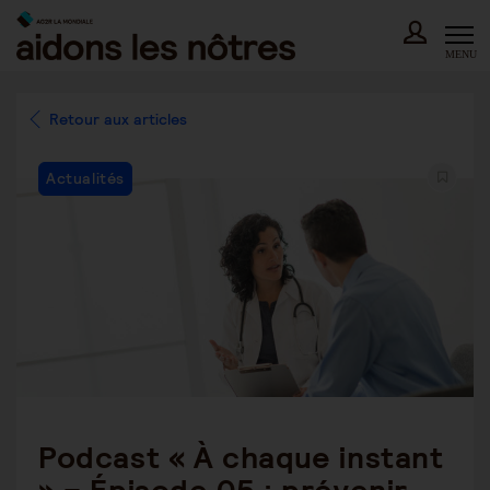
Skip
to
content
MENU
Retour aux articles
Post
Actualités
Category:
Podcast « À chaque instant