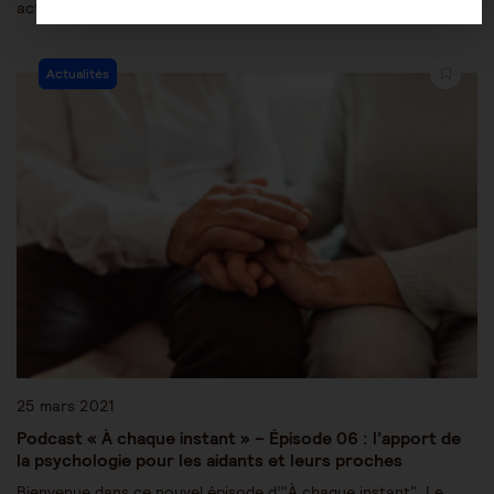
activité professionnelle, en parallèle de l’aide que vous…
Actualités
25 mars 2021
Podcast « À chaque instant » – Épisode 06 : l’apport de
la psychologie pour les aidants et leurs proches
Bienvenue dans ce nouvel épisode d’"À chaque instant". Le