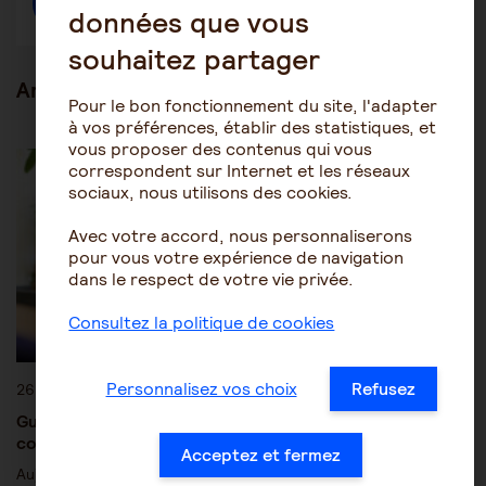
Créer une discussion à propos de l'article
données que vous
souhaitez partager
Articles en lien
Pour le bon fonctionnement du site, l'adapter
à vos préférences, établir des statistiques, et
vous proposer des contenus qui vous
Actualités
correspondent sur Internet et les réseaux
sociaux, nous utilisons des cookies.
Avec votre accord, nous personnaliserons
pour vous votre expérience de navigation
dans le respect de votre vie privée.
Consultez la politique de cookies
Personnalisez vos choix
Refusez
26 novembre 2020
Guide salariés aidants – Des aides et conseils pour
concilier vie professionnelle/vie personnelle
Acceptez et fermez
Aujourd’hui, en France, vous êtes plus de 60 %(1) à exercer une