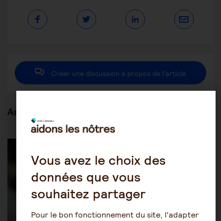
ce
contenu
Ouvrir
Ouvrir
Ouvrir
dans
dans
dans
une
une
une
autre
autre
autre
fenêtre
fenêtre
fenêtre
Créer une discussion à propos de l'article
Articles en lien
Actualités
Vous avez le choix des
données que vous
souhaitez partager
Pour le bon fonctionnement du site, l'adapter