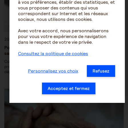
à vos préférences, établir des statistiques, et
vous proposer des contenus qui vous
correspondent sur Internet et les réseaux
sociaux, nous utilisons des cookies.
Avec votre accord, nous personnaliserons
pour vous votre expérience de navigation
20 janvier 2021
dans le respect de votre vie privée.
Podcast « À chaque instant » – Épisode 04 : préserver sa
santé lorsque l’on est aidant
Consultez la politique de cookies
Comment préserver sa propre santé quand on accompagne un
proche ? Comment prendre soin de soi quand on consacre
Personnalisez vos choix
Refusez
déjà…
Acceptez et fermez
Actualités