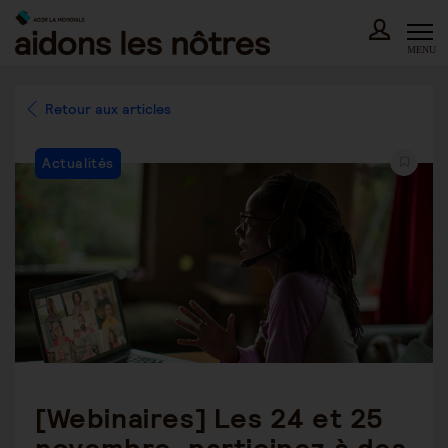
Skip
to
content
MENU
Retour aux articles
Post
Actualités
Category:
[Webinaires] Les 24 et 25