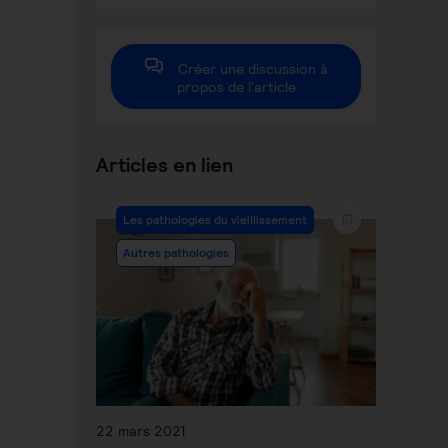
autre
autre
autre
fenêtre
fenêtre
fenêtre
Créer une discussion à
propos de l'article
Articles en lien
Les pathologies du vieillissement
Autres pathologies
22 mars 2021