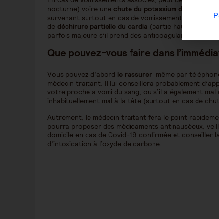
En cas de vomissements associés, peut débuter une
nocturne) voire une
chute du potassium dans le sang
P
survenant surtout en cas de vomissements vraiment ré
de
déchirure partielle du cardia
(partie haute de l’es
parfois majeure s’il prend des anticoagulants).
Que pouvez-vous faire dans l’immédia
Vous pouvez d’abord
le rassurer
, même par téléphone, 
médecin traitant. Il lui conseillera probablement d’ap
votre proche a vomi du sang, ou s’il a également mal 
inhabituellement mal à la tête (surtout en cas de ch
Autrement, le médecin traitant fera le point rapideme
pourra proposer des médicaments antinauséeux, veiller
domicile en cas de Covid-19 confirmée et conseiller l
d’intoxication à l’oxyde de carbone.