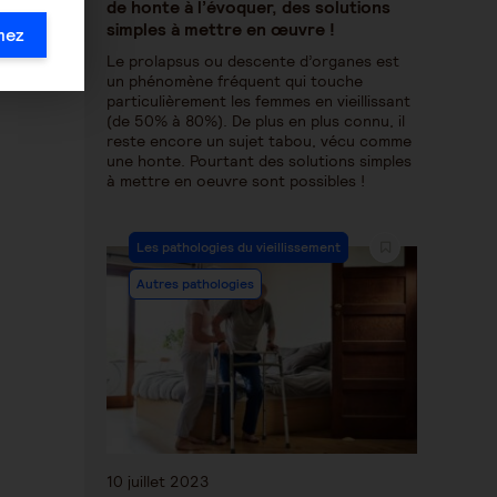
de honte à l’évoquer, des solutions
simples à mettre en œuvre !
mez
Le prolapsus ou descente d’organes est
un phénomène fréquent qui touche
particulièrement les femmes en vieillissant
(de 50% à 80%). De plus en plus connu, il
reste encore un sujet tabou, vécu comme
une honte. Pourtant des solutions simples
à mettre en oeuvre sont possibles !
Les pathologies du vieillissement
Autres pathologies
10 juillet 2023