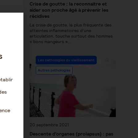
Crise de goutte : la reconnaitre et
aider son proche âgé à prévenir les
récidives
La crise de goutte, la plus fréquente des
atteintes inflammatoires d’une
articulation, touche surtout des hommes
« bons mangeurs »…
s
Les pathologies du vieillissement
Autres pathologies
tablir
des
ience
20 septembre 2021
Descente d’organes (prolapsus) : pas