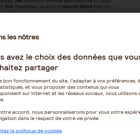
xemple),
rein
(infection nommée pyélonéphrite ou calcul
e
),
foie
(hépatites), ou encore
vésicule biliaire
(calculs).
: par exemple,
vertige
par accident ischémique transitoire
(hématome intra-crânien se développant doucement
sme crânien, même minime) voire début d’un
AVC
arbone
(habitat non aéré et absence d’entretien des
ccupante dans la poitrine :
coeur
(par exemple, infarctus
s avez le choix des données que vou
ns
(embolie pulmonaire).
haitez partager
gique
(prise de sang) : par exemple, calcium ou glycémie
e trop bas.
e bon fonctionnement du site, l'adapter à vos préférences, é
es incite à ne
jamais minimiser des nausées
.
atistiques, et vous proposer des contenus qui vous
ences de nausées négligées ?
pondent sur Internet et les réseaux sociaux, nous utilisons 
s.
s, une
hospitalisation
serait logiquement nécessaire, et
votre accord, nous personnaliserons pour vous votre expér
igation dans le respect de votre vie privée.
proche peut se
déshydrater ou encore avoir stoppé ses
hutes à répétition
(risque fracturaire…).
tez la politique de cookies