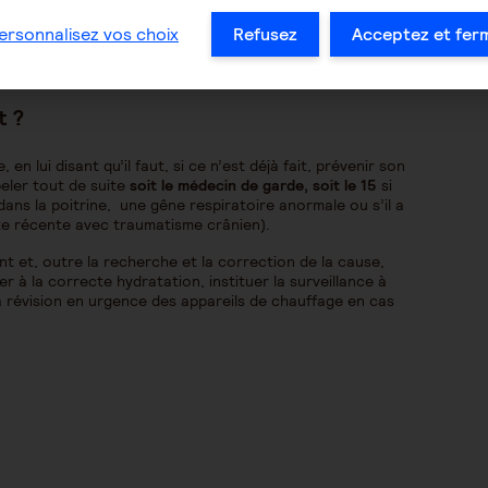
infection pulmonaire
par « fausse route » (notamment
(risque de troubles du rythme cardiaque). Parce que
ersonnalisez vos choix
Refusez
Acceptez et fer
pétés que votre proche aura déjà signalé, le risque
tomac) reste théoriquement possible (émission de sang,
t ?
en lui disant qu’il faut, si ce n’est déjà fait, prévenir son
peler tout de suite
soit le médecin de garde, soit le 15
si
dans la poitrine, une gêne respiratoire anormale ou s’il a
ute récente avec traumatisme crânien).
nt et, outre la recherche et la correction de la cause,
 à la correcte hydratation, instituer la surveillance à
a révision en urgence des appareils de chauffage en cas