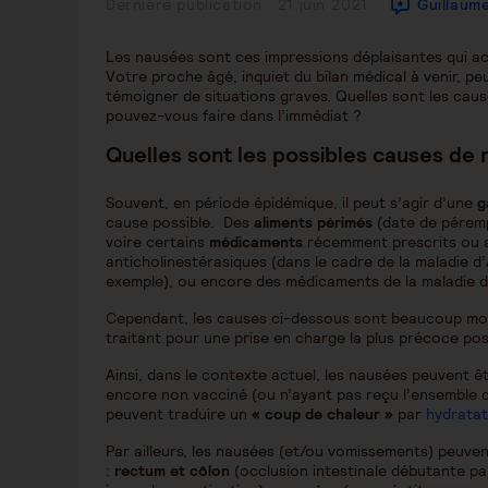
Publication
Dernière publication : 21 juin 2021
Guillaum
publiée :
Les nausées sont ces impressions déplaisantes qui 
Votre proche âgé, inquiet du bilan médical à venir, peu
témoigner de situations graves. Quelles sont les ca
pouvez-vous faire dans l’immédiat ?
Quelles sont les possibles causes de
Souvent, en période épidémique, il peut s’agir d’une
g
cause possible. Des
aliments périmés
(date de pérempt
voire certains
médicaments
récemment prescrits ou a
anticholinestérasiques (dans le cadre de la maladie d’A
exemple), ou encore des médicaments de la maladie
Cependant, les causes ci-dessous sont beaucoup moins
traitant pour une prise en charge la plus précoce poss
Ainsi, dans le contexte actuel, les nausées peuvent êtr
encore non vacciné (ou n’ayant pas reçu l’ensemble de
peuvent traduire un
« coup de chaleur »
par
hydratat
Par ailleurs, les nausées (et/ou vomissements) peuven
:
rectum et côlon
(occlusion intestinale débutante p