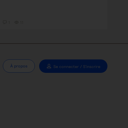
1
11
À propos
Se connecter / S'inscrire