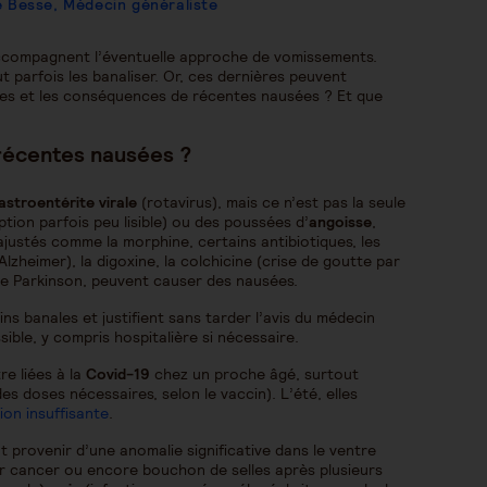
e Besse, Médecin généraliste
accompagnent l’éventuelle approche de vomissements.
t parfois les banaliser. Or, ces dernières peuvent
uses et les conséquences de récentes nausées ? Et que
 récentes nausées ?
astroentérite virale
(rotavirus), mais ce n’est pas la seule
ion parfois peu lisible) ou des poussées d’
angoisse
,
justés comme la morphine, certains antibiotiques, les
lzheimer), la digoxine, la colchicine (crise de goutte par
 de Parkinson, peuvent causer des nausées.
 banales et justifient sans tarder l’avis du médecin
ible, y compris hospitalière si nécessaire.
e liées à la
Covid-19
chez un proche âgé, surtout
s doses nécessaires, selon le vaccin). L’été, elles
ion insuffisante
.
t provenir d’une anomalie significative dans le ventre
ar cancer ou encore bouchon de selles après plusieurs