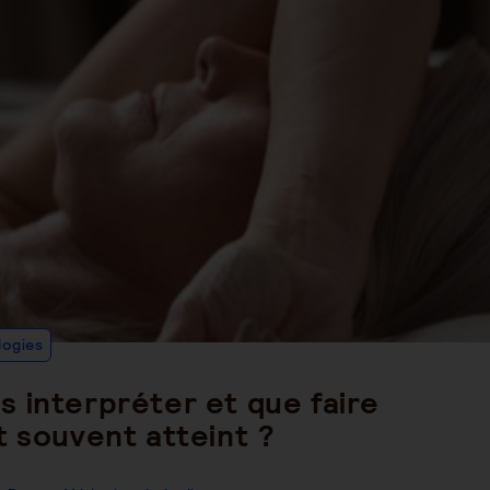
Post
logies
Category:
 interpréter et que faire
t souvent atteint ?