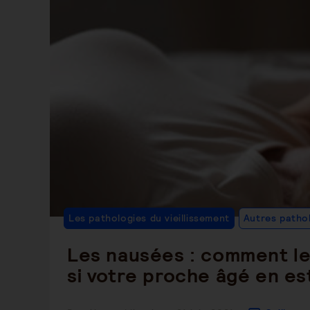
Les pathologies du vieillissement
Autres patho
Les nausées : comment les
si votre proche âgé en es