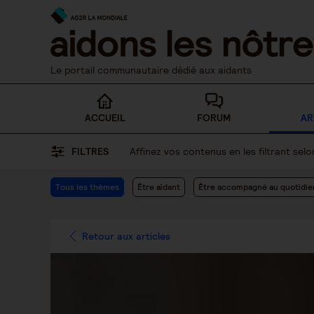
Skip
to
content
Le portail communautaire dédié aux aidants
ACCUEIL
FORUM
AR
FILTRES
Affinez vos contenus en les filtrant se
Tous les thèmes
Être aidant
Être accompagné au quotidie
Retour aux articles