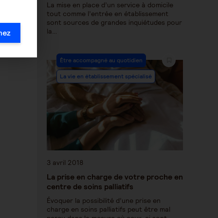
La mise en place d’un service à domicile
tout comme l’entrée en établissement
sont sources de grandes inquiétudes pour
la…
mez
Être accompagné au quotidien
La vie en établissement spécialisé
3 avril 2018
La prise en charge de votre proche en
centre de soins palliatifs
Évoquer la possibilité d’une prise en
charge en soins palliatifs peut être mal
perçu dans la mesure où ceux-ci sont