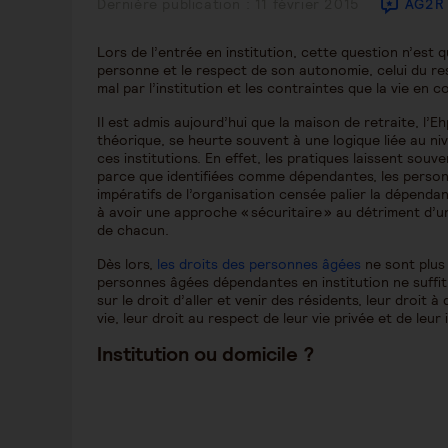
Publication
Dernière publication : 11 février 2015
AG2R
publiée :
Lors de l’entrée en institution, cette question n’est 
personne et le respect de son autonomie, celui du resp
mal par l’institution et les contraintes que la vie en c
Il est admis aujourd’hui que la maison de retraite, l’Eh
théorique, se heurte souvent à une logique liée au n
ces institutions. En effet, les pratiques laissent souv
parce que identifiées comme dépendantes, les person
impératifs de l’organisation censée palier la dépend
à avoir une approche « sécuritaire » au détriment d’u
de chacun.
Dès lors,
les droits des personnes âgées
ne sont plus 
personnes âgées dépendantes en institution ne suffit
sur le droit d’aller et venir des résidents, leur droit à 
vie, leur droit au respect de leur vie privée et de leur 
Institution ou domicile ?