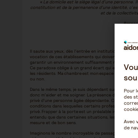
«
Le domicile est le siège légal d’une personne. 
constitution et de la permanence d’une identité, c’e
et de la collectiv
Bernar
Il saute aux yeux, dès l’entrée en institution, que cet
vocation de ces établissements qui doivent garantir 
garantir un environnement suffisamment médicalisé
Vou
Ce paradoxe oblige à un grand écart qui est très comp
les résidents. Ma chambre est mon espace privé ; il e
sou
ou non.
Dans le même temps, je suis dépendant sur certains ac
Pour l
donc m’aider et me soigner. La présence du professi
des st
privé d’une personne âgée dépendante. Combien d’ent
corres
conditions dans lesquelles certains professionnels «
cookie
privé. Frapper à la porte est un préalable incontourna
entendu que dans certaines situations, les personnes
Avec 
mesure et de bon sens.
de nav
Imaginons le nombre incroyable de passages de profess