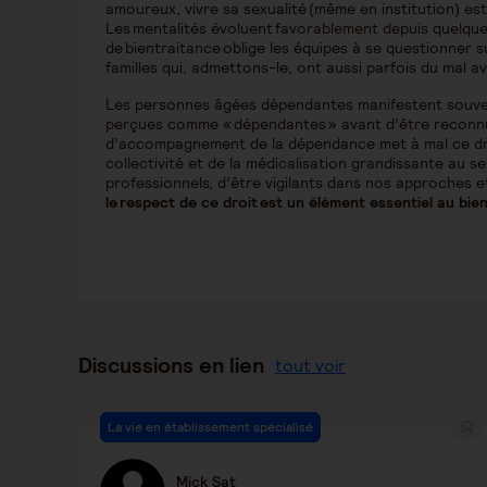
amoureux, vivre sa sexualité (même en institution) e
Les mentalités évoluent favorablement depuis quelque
de bientraitance oblige les équipes à se questionner 
familles qui, admettons-le, ont aussi parfois du mal a
Les personnes âgées dépendantes manifestent souvent 
perçues comme « dépendantes » avant d’être reconnue
d’accompagnement de la dépendance met à mal ce droit 
collectivité et de la médicalisation grandissante au s
professionnels, d’être vigilants dans nos approches e
le respect de ce droit est un élément essentiel au bie
Discussions en lien
tout voir
La vie en établissement spécialisé
Mick Sat