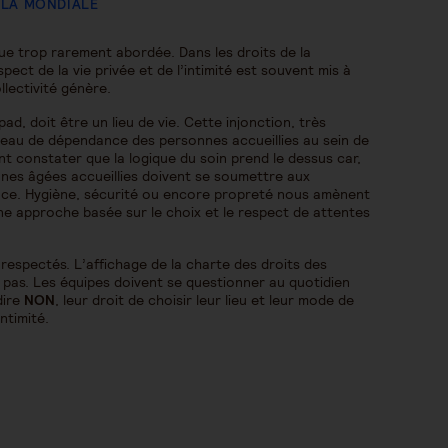
 LA MONDIALE
que trop rarement abordée. Dans les droits de la
ect de la vie privée et de l’intimité est souvent mis à
ollectivité génère.
pad, doit être un lieu de vie. Cette injonction, très
iveau de dépendance des personnes accueillies au sein de
ent constater que la logique du soin prend le dessus car,
nes âgées accueillies doivent se soumettre aux
ance. Hygiène, sécurité ou encore propreté nous amènent
ne approche basée sur le choix et le respect de attentes
respectés. L’affichage de la charte des droits des
 pas. Les équipes doivent se questionner au quotidien
dire
NON
, leur droit de choisir leur lieu et leur mode de
intimité.