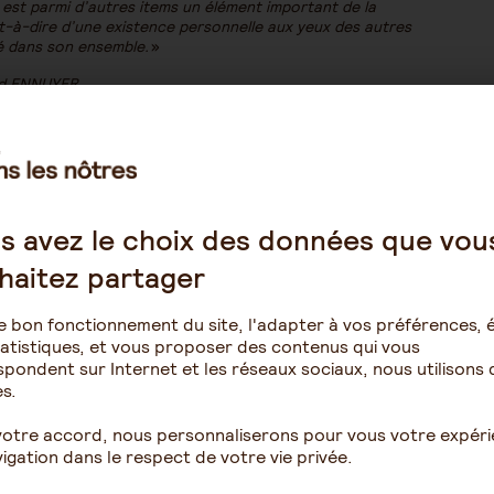
Il est parmi d’autres items un élément important de la
st-à-dire d’une existence personnelle aux yeux des autres
ité dans son ensemble.
»
d ENNUYER
te question du domicile est mise à mal du simple fait de la
le respect de l’espace privé mais dans le même temps
 pour accompagner les conséquences de la dépendance.
s avez le choix des données que vou
lexe à vivre au quotidien tant pour les équipes que par
st donc attendu que j’autorise tout un chacun à y entrer –
haitez partager
tes de la vie quotidienne ; des professionnels doivent
e bon fonctionnement du site, l'adapter à vos préférences, é
onnel peut être vécue comme une intrusion dans l’espace
atistiques, et vous proposer des contenus qui vous
re elles manifestent leur désaccord quant aux
pondent sur Internet et les réseaux sociaux, nous utilisons 
 prennent possession » sans égard de cet espace
s.
ble ; et attendre la réponse l’est tout autant. Etant
 ne peuvent pas s’exprimer… Tout est question de
votre accord, nous personnaliserons pour vous votre expér
igation dans le respect de votre vie privée.
ionnels dans une journée : infirmier, kinésithérapeute,