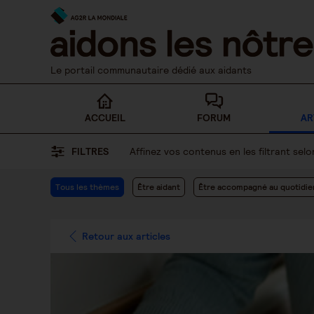
Skip
to
content
Le portail communautaire dédié aux aidants
ACCUEIL
FORUM
AR
FILTRES
Affinez vos contenus en les filtrant se
Tous les thèmes
Être aidant
Être accompagné au quotidie
Retour aux articles