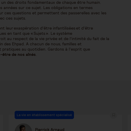
st un des droits fondamentaux de chaque être humain.
s années sur ce sujet. Les obligations en termes
sur ces questions et permettent des passerelles avec les
vec ces sujets.
leur exaspération d’être infantilisées et d’être
s en tant que « Sujets ». Le système
au respect de la vie privée et de l’intimité du fait de la
ein des Ehpad. A chacun de nous, familles et
t pratiques au quotidien. Gardons à l’esprit que
n-être de nos aînés
.
La vie en établissement spécialisé
Pierrick Arnaud