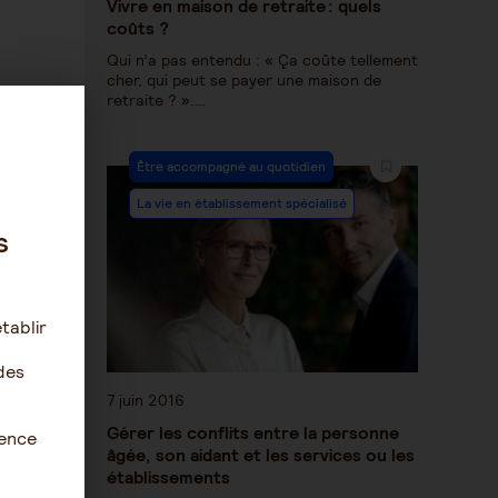
Vivre en maison de retraite : quels
coûts ?
Qui n’a pas entendu : « Ça coûte tellement
cher, qui peut se payer une maison de
retraite ? ».…
Être accompagné au quotidien
La vie en établissement spécialisé
s
tablir
des
7 juin 2016
Gérer les conflits entre la personne
ience
âgée, son aidant et les services ou les
établissements