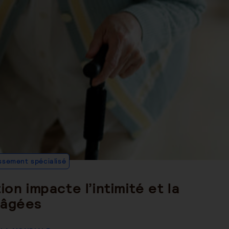
Post
issement spécialisé
Category:
ion impacte l’intimité et la
 âgées