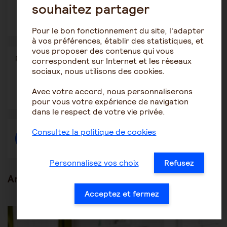
proximité et de bonnes relations entre le mandant et le
souhaitez partager
mandataire et tout son entourage.
Pour le bon fonctionnement du site, l'adapter
à vos préférences, établir des statistiques, et
vous proposer des contenus qui vous
Partager
Partager l'article
correspondent sur Internet et les réseaux
ce
sociaux, nous utilisons des cookies.
contenu
Ouvrir
Ouvrir
Ouvrir
Avec votre accord, nous personnaliserons
dans
dans
dans
pour vous votre expérience de navigation
une
une
une
autre
autre
autre
dans le respect de votre vie privée.
fenêtre
fenêtre
fenêtre
Consultez la politique de cookies
Créer une discussion à propos de l'article
Personnalisez vos choix
Refusez
Articles en lien
Acceptez et fermez
Les mesures de protection juridique
Le mandataire