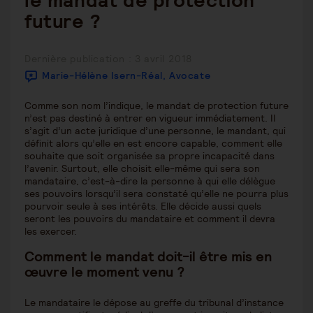
le mandat de protection
future ?
Publication
Dernière publication : 3 avril 2018
publiée :
Marie-Hélène Isern-Réal, Avocate
Comme son nom l’indique, le mandat de protection future
n’est pas destiné à entrer en vigueur immédiatement. Il
s’agit d’un acte juridique d’une personne, le mandant, qui
définit alors qu’elle en est encore capable, comment elle
souhaite que soit organisée sa propre incapacité dans
l’avenir. Surtout, elle choisit elle-même qui sera son
mandataire, c’est-à-dire la personne à qui elle délègue
ses pouvoirs lorsqu’il sera constaté qu’elle ne pourra plus
pourvoir seule à ses intérêts. Elle décide aussi quels
seront les pouvoirs du mandataire et comment il devra
les exercer.
Comment le mandat doit-il être mis en
œuvre le moment venu ?
Le mandataire le dépose au greffe du tribunal d’instance