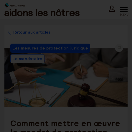
Skip
to
content
MENU
Retour aux articles
Post
Les mesures de protection juridique
Category:
Le mandataire
Comment mettre en œuvre