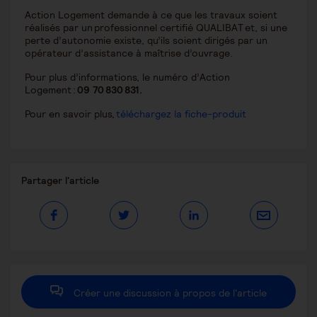
Action Logement demande à ce que les travaux soient
réalisés par un professionnel certifié QUALIBAT et, si une
perte d’autonomie existe, qu’ils soient dirigés par un
opérateur d’assistance à maîtrise d’ouvrage.
Pour plus d’informations, le numéro d’Action
Logement :
09 70 830 831.
Pour en savoir plus,
téléchargez la fiche-produit
Partager
Partager l'article
ce
contenu
Ouvrir
Ouvrir
Ouvrir
dans
dans
dans
une
une
une
autre
autre
autre
fenêtre
fenêtre
fenêtre
Créer une discussion à propos de l'article