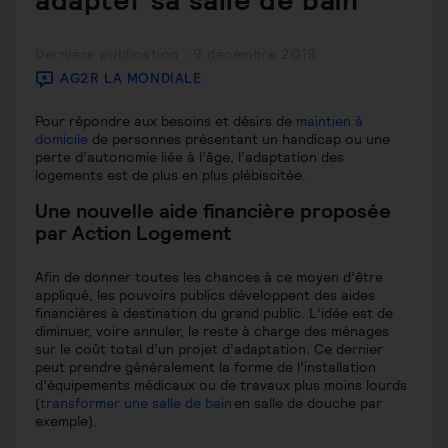
adapter sa salle de bain
Publication
Dernière publication : 9 décembre 2019
publiée :
AG2R LA MONDIALE
Pour répondre aux besoins et désirs de
maintien à
domicile
de personnes présentant un handicap ou une
perte d’autonomie liée à l’âge, l’adaptation des
logements est de plus en plus plébiscitée.
Une nouvelle aide financière proposée
par Action Logement
Afin de donner toutes les chances à ce moyen d’être
appliqué, les pouvoirs publics développent des aides
financières à destination du grand public. L’idée est de
diminuer, voire annuler, le reste à charge des ménages
sur le coût total d’un projet d’adaptation. Ce dernier
peut prendre généralement la forme de l’installation
d’équipements médicaux ou de travaux plus moins lourds
(
transformer une salle de bain
en salle de douche par
exemple).