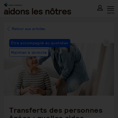
Skip
to
content
MENU
Retour aux articles
Post
Être accompagné au quotidien
Category:
Maintien à domicile
Transferts des personnes