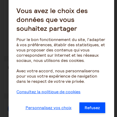
sécuriser les transferts, à préserver l’autonomie de la
personne aidée et à protéger la santé de l’aidant.
Vous avez le choix des
Le choix du matériel dépend toujours des capacités de la
données que vous
personne, de son environnement et du niveau
d’accompagnement disponible.
souhaitez partager
Il est souvent utile de demander conseil à un
professionnel et de faire un essai avec le matériel afin
Pour le bon fonctionnement du site, l'adapter
d’identifier les solutions les plus adaptées.
à vos préférences, établir des statistiques, et
vous proposer des contenus qui vous
correspondent sur Internet et les réseaux
sociaux, nous utilisons des cookies.
Partager
Partager l'article
Avec votre accord, nous personnaliserons
ce
pour vous votre expérience de navigation
contenu
dans le respect de votre vie privée.
Ouvrir
Ouvrir
Ouvrir
dans
dans
dans
une
une
une
Consultez la politique de cookies
autre
autre
autre
fenêtre
fenêtre
fenêtre
Personnalisez vos choix
Refusez
Créer une discussion à propos de l'article