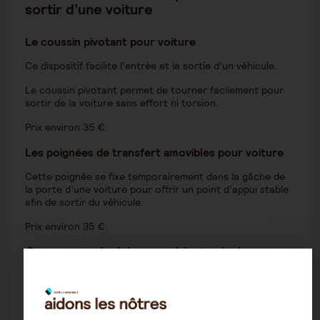
sortir d
’
une voiture
Le coussin pivotant pour voiture
Ce dispositif facilite l’entrée et la sortie d’un véhicule.
Le coussin pivotant permet de tourner facilement pour
sortir de la voiture sans effort ni torsion.
Prix environ 35 €.
Les poignées de transfert amovibles pour voiture
Cette poignée se fixe temporairement dans la gâche de
la porte d’une voiture pour offrir un point d’appui stable
afin de sortir du véhicule.
Prix environ 35 €.
Comment choisir une aide technique
adaptée aux transferts ?
Les aides techniques au transfert jouent un rôle
essentiel dans le maintien à domicile. Elles contribuent à