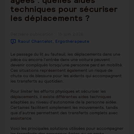
âgées : quelles aides
techniques pour sécuriser
les déplacements ?
Publication
Dernière publication : 15 juin 2026
publiée :
Raoul Chantelot, Ergothérapeute
Le passage du lit au fauteuil, les déplacements dans une
pièce ou encore l’entrée dans une voiture peuvent
devenir compliqués lorsqu’une personne perd en mobilité.
Ces situations représentent également un risque de
chute ou de blessure pour les aidants qui accompagnent
les transferts au quotidien.
Pour limiter les efforts physiques et sécuriser les
déplacements, il existe différentes aides techniques
adaptées au niveau d’autonomie de la personne aidée.
Certaines facilitent simplement les mouvements, tandis
que d’autres permettent des transferts complets avec
assistance.
Voici les principales solutions utilisées pour accompagner
les transferts des personnes âgées ou en perte