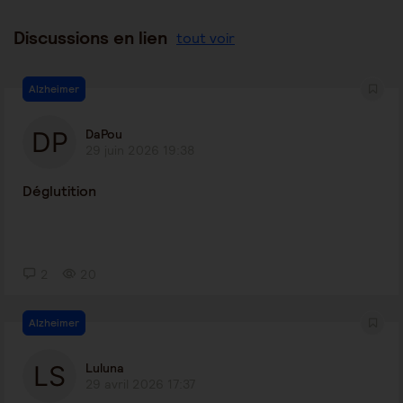
Discussions en lien
tout voir
Alzheimer
DaPou
29 juin 2026 19:38
Déglutition
2
20
Alzheimer
Luluna
29 avril 2026 17:37