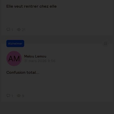
Elle veut rentrer chez elle
1
21
Alzheimer
Melou Lemou
31 mars 2026 9:56
Confusion total...
1
9