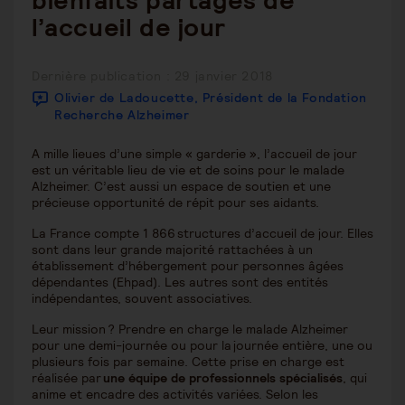
bienfaits partagés de
deutschland,mannheim,lifestyle,senior,pflege
l’accueil de jour
Publication
Dernière publication : 29 janvier 2018
publiée :
Olivier de Ladoucette, Président de la Fondation
Recherche Alzheimer
A mille lieues d’une simple « garderie », l’accueil de jour
est un véritable lieu de vie et de soins pour le malade
Alzheimer. C’est aussi un espace de soutien et une
précieuse opportunité de répit pour ses aidants.
La France compte 1 866 structures d’accueil de jour. Elles
sont dans leur grande majorité rattachées à un
établissement d’hébergement pour personnes âgées
dépendantes (Ehpad). Les autres sont des entités
indépendantes, souvent associatives.
Leur mission ? Prendre en charge le malade Alzheimer
pour une demi-journée ou pour la journée entière, une ou
plusieurs fois par semaine. Cette prise en charge est
réalisée par
une équipe de professionnels spécialisés
, qui
anime et encadre des activités variées. Selon les