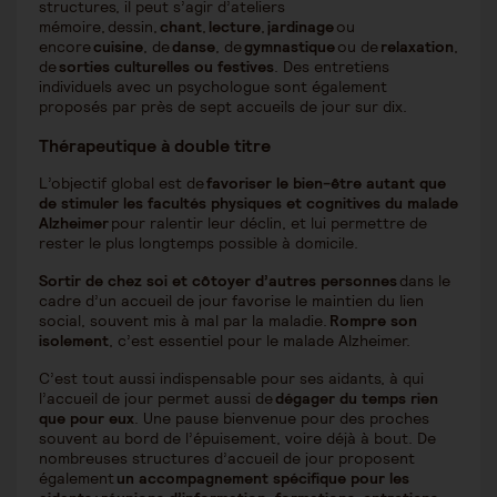
structures, il peut s’agir d’ateliers
mémoire, dessin,
chant
,
lecture
,
jardinage
ou
encore
cuisine
, de
danse
, de
gymnastique
ou de
relaxation
,
de
sorties culturelles ou festives
. Des entretiens
individuels avec un psychologue sont également
proposés par près de sept accueils de jour sur dix.
Thérapeutique à double titre
L’objectif global est de
favoriser le bien-être autant que
de stimuler les facultés physiques et cognitives du malade
Alzheimer
pour ralentir leur déclin, et lui permettre de
rester le plus longtemps possible à domicile.
Sortir de chez soi et côtoyer d’autres personnes
dans le
cadre d’un accueil de jour favorise le maintien du lien
social, souvent mis à mal par la maladie.
Rompre son
isolement
, c’est essentiel pour le malade Alzheimer.
C’est tout aussi indispensable pour ses aidants, à qui
l’accueil de jour permet aussi de
dégager du temps rien
que pour eux
. Une pause bienvenue pour des proches
souvent au bord de l’épuisement, voire déjà à bout. De
nombreuses structures d’accueil de jour proposent
également
un accompagnement spécifique pour les