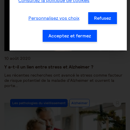
Consultez la politique de cookies
Personnalisez vos choix
Refusez
Acceptez et fermez
10 août 2020
Y a-t-il un lien entre stress et Alzheimer ?
Les récentes recherches ont avancé le stress comme facteur
de risque potentiel de la maladie d’Alzheimer et ouvrent la
porte…
Les pathologies du vieillissement
Alzheimer