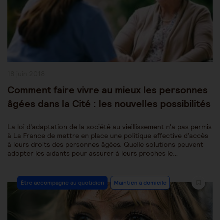
Publication
18 juin 2018
publiée :
Comment faire vivre au mieux les personnes
âgées dans la Cité : les nouvelles possibilités
La loi d'adaptation de la société au vieillissement n'a pas permis
à La France de mettre en place une politique effective d'accès
à leurs droits des personnes âgées. Quelle solutions peuvent
adopter les aidants pour assurer à leurs proches le…
Post
Être accompagné au quotidien
Maintien à domicile
Category: