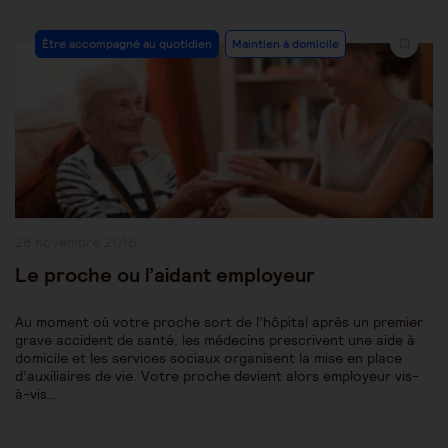
Post
Être accompagné au quotidien
Maintien à domicile
Category:
Publication
28 novembre 2016
publiée :
Le proche ou l’aidant employeur
Au moment où votre proche sort de l’hôpital après un premier
grave accident de santé, les médecins prescrivent une aide à
domicile et les services sociaux organisent la mise en place
d’auxiliaires de vie. Votre proche devient alors employeur vis-
à-vis…