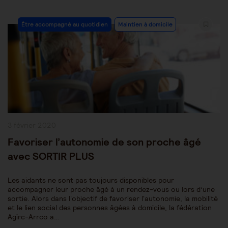
Post
Être accompagné au quotidien
Maintien à domicile
Category:
Publication
3 février 2020
publiée :
Favoriser l’autonomie de son proche âgé
avec SORTIR PLUS
Les aidants ne sont pas toujours disponibles pour
accompagner leur proche âgé à un rendez-vous ou lors d’une
sortie. Alors dans l'objectif de favoriser l'autonomie, la mobilité
et le lien social des personnes âgées à domicile, la fédération
Agirc-Arrco a…