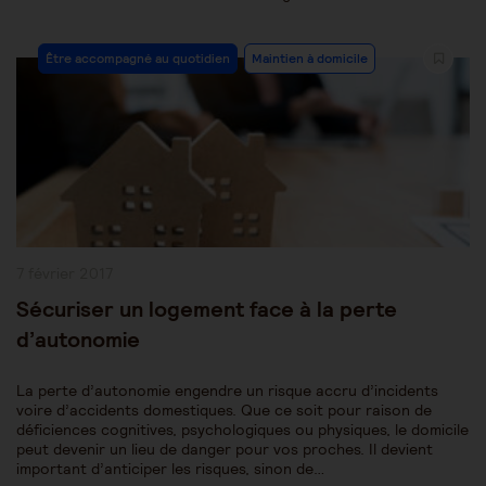
Post
Être accompagné au quotidien
Maintien à domicile
Category:
Publication
7 février 2017
publiée :
Sécuriser un logement face à la perte
d’autonomie
La perte d’autonomie engendre un risque accru d’incidents
voire d’accidents domestiques. Que ce soit pour raison de
déficiences cognitives, psychologiques ou physiques, le domicile
peut devenir un lieu de danger pour vos proches. Il devient
important d’anticiper les risques, sinon de…