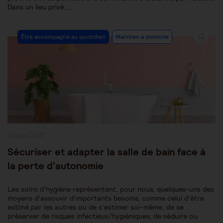
Dans un lieu privé,…
Post
Être accompagné au quotidien
Maintien à domicile
Category:
Publication
19 juin 2017
publiée :
Sécuriser et adapter la salle de bain face à
la perte d’autonomie
Les soins d’hygiène représentent, pour nous, quelques-uns des
moyens d’assouvir d’importants besoins, comme celui d’être
estimé par les autres ou de s’estimer soi-même, de se
préserver de risques infectieux/hygiéniques, de séduire ou