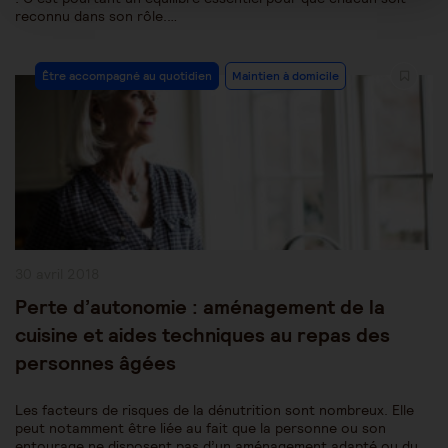
reconnu dans son rôle.…
Post
Être accompagné au quotidien
Maintien à domicile
Category:
Publication
30 avril 2018
publiée :
Perte d’autonomie : aménagement de la
cuisine et aides techniques au repas des
personnes âgées
Les facteurs de risques de la dénutrition sont nombreux. Elle
peut notamment être liée au fait que la personne ou son
entourage ne disposent pas d’un aménagement adapté ou du