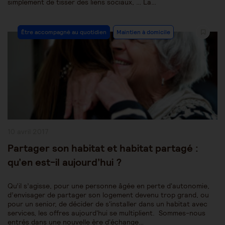
simplement de tisser des liens sociaux, … La…
Post
Être accompagné au quotidien
Maintien à domicile
Category:
Publication
10 avril 2017
publiée :
Partager son habitat et habitat partagé :
qu’en est-il aujourd’hui ?
Qu’il s’agisse, pour une personne âgée en perte d'autonomie,
d’envisager de partager son logement devenu trop grand, ou
pour un senior, de décider de s'installer dans un habitat avec
services, les offres aujourd'hui se multiplient. Sommes-nous
entrés dans une nouvelle ère d'échange…