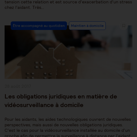
tension cette relation et est source d’exacerbation d’un stress
chez l’aidant. Très…
Post
Être accompagné au quotidien
Maintien à domicile
Category:
Publication
28 août 2017
publiée :
Les obligations juridiques en matière de
vidéosurveillance à domicile
Pour les aidants, les aides technologiques ouvrent de nouvelles
perspectives, mais aussi de nouvelles obligations juridiques.
C’est le cas pour la vidéosurveillance installée au domicile d’un
proche afin de permettre la surveillance à distance par l’aidant.