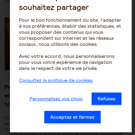
souhaitez partager
Post
Être accompagné au quotidien
Maintien à domicile
Pour le bon fonctionnement du site, l'adapter
Category:
à vos préférences, établir des statistiques, et
vous proposer des contenus qui vous
correspondent sur Internet et les réseaux
sociaux, nous utilisons des cookies.
Avec votre accord, nous personnaliserons
pour vous votre expérience de navigation
dans le respect de votre vie privée.
Publication
7 mai 2018
Consultez la politique de cookies
publiée :
Personnes accompagnées, proches aidants
et professionnels : un ménage à trois pas
Personnalisez vos choix
Refusez
toujours évident !
Acceptez et fermez
Trouver sa place dans les relations entre personnes
accompagnées, proches aidants et professionnels n’est pas
toujours une mince affaire, pour les uns comme pour les autres
! C’est pourtant un équilibre essentiel pour que chacun soit