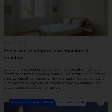
Publication
18 juillet 2019
publiée :
Sécuriser et adapter une chambre à
coucher
La chambre à coucher est l’endroit, par définition, où nous
satisfaisons notre besoin de sommeil. Ce dernier nous permet
prioritairement de régénérer notre organisme favorisant ainsi
la récupération physique et psychologique. La chambre est
souvent une pièce à part entière…
Post
Être accompagné au quotidien
Maintien à domicile
Category: