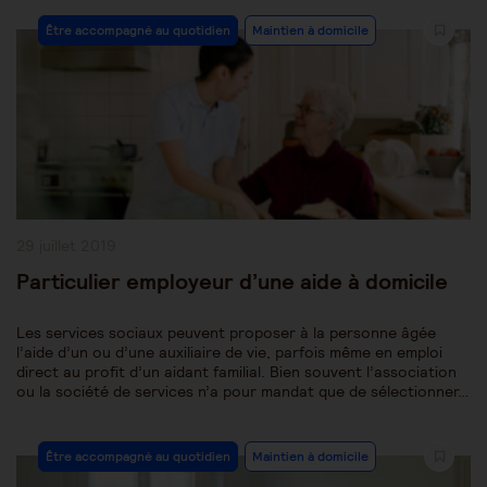
Post
Être accompagné au quotidien
Maintien à domicile
Category:
Publication
29 juillet 2019
publiée :
Particulier employeur d’une aide à domicile
Les services sociaux peuvent proposer à la personne âgée
l’aide d’un ou d’une auxiliaire de vie, parfois même en emploi
direct au profit d’un aidant familial. Bien souvent l’association
ou la société de services n’a pour mandat que de sélectionner…
Post
Être accompagné au quotidien
Maintien à domicile
Category: