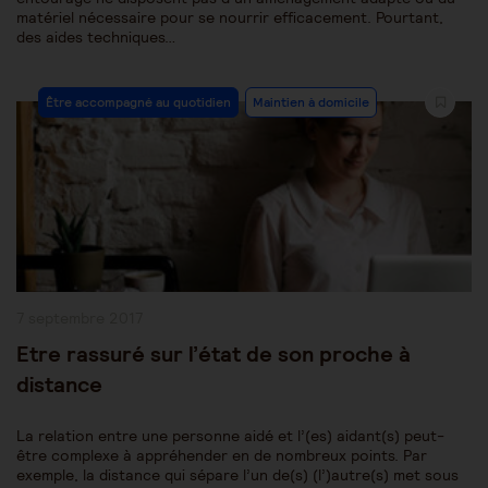
matériel nécessaire pour se nourrir efficacement. Pourtant,
des aides techniques…
Post
Être accompagné au quotidien
Maintien à domicile
Category:
Publication
7 septembre 2017
publiée :
Etre rassuré sur l’état de son proche à
distance
La relation entre une personne aidé et l’(es) aidant(s) peut-
être complexe à appréhender en de nombreux points. Par
exemple, la distance qui sépare l’un de(s) (l’)autre(s) met sous