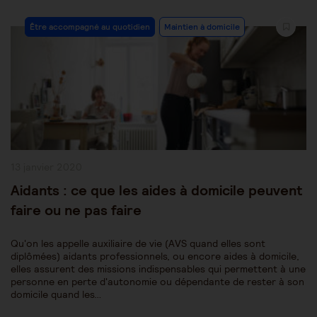
Post
Être accompagné au quotidien
Maintien à domicile
Category:
Publication
13 janvier 2020
publiée :
Aidants : ce que les aides à domicile peuvent
faire ou ne pas faire
Qu'on les appelle auxiliaire de vie (AVS quand elles sont
diplômées) aidants professionnels, ou encore aides à domicile,
elles assurent des missions indispensables qui permettent à une
personne en perte d'autonomie ou dépendante de rester à son
domicile quand les…