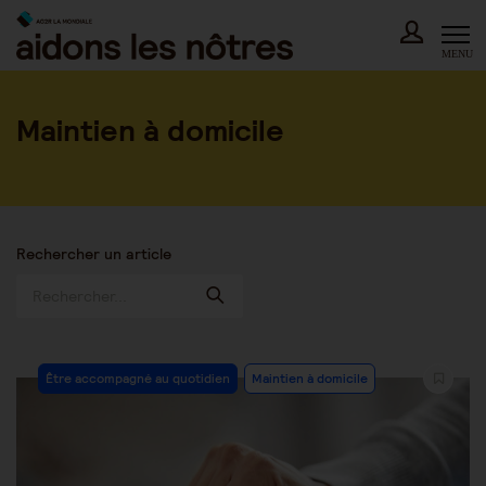
Skip
to
content
MENU
Maintien à domicile
Rechercher un article
Post
Être accompagné au quotidien
Maintien à domicile
Category: